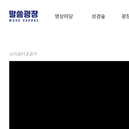
영상마당
성경숲
광
말씀영상
성경사전
유
말씀영상
성경사전
유형테스트
소리쉼터
/
음악
열린예배
온라인성경
열린예배
온라인성경
음악
온라인세미나
성경클래스
계시록
온라인세미나
성경클래스
계시록 완전정복
기
기도타임