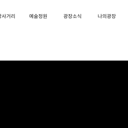
장사거리
예술정원
광장소식
나의광장
형테스트
그림
광장소식
그림
광장소식
음악
캘리
후니온즈
캘리
후니온즈
 완전정복
웹툰
디지털 굿즈
웹툰
디지털 굿즈
도타임