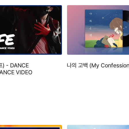
프) - DANCE
나의 고백 (My Confession
ANCE VIDEO