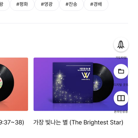
왕
#평화
#영광
#찬송
#경배
기도타임
디지털 굿즈
온라인성경
9:37~38)
가장 빛나는 별 (The Brightest Star)