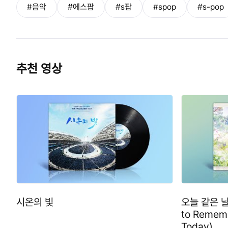
#음악
#에스팝
#s팝
#spop
#s-pop
추천 영상
시온의 빛
오늘 같은 날
to Rememb
Today)