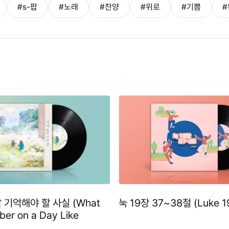
#s-팝
#노래
#찬양
#위로
#기쁨
#
 기억해야 할 사실 (What
눅 19장 37~38절 (Luke 1
er on a Day Like