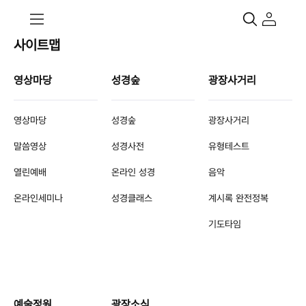
사이트맵
영상마당
성경숲
광장사거리
영상마당
성경숲
광장사거리
말씀영상
성경사전
유형테스트
열린예배
온라인 성경
음악
온라인세미나
성경클래스
계시록 완전정복
기도타임
예술정원
광장소식