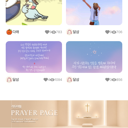
다래
달삼
9
783
9
706
달삼
달삼
4
1094
3
856