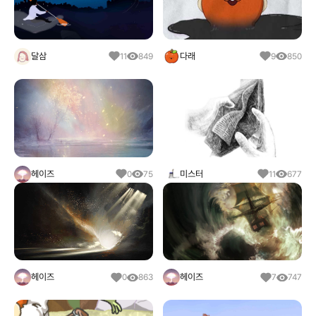
달삼
다래
11
849
9
850
헤이즈
미스터
0
75
11
677
헤이즈
헤이즈
0
863
7
747