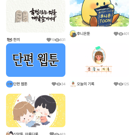
후니온툰
401
한끼
19
831
단편 웹툰
오늘의 기록
34
125
신앙툰_아롱다롱
463