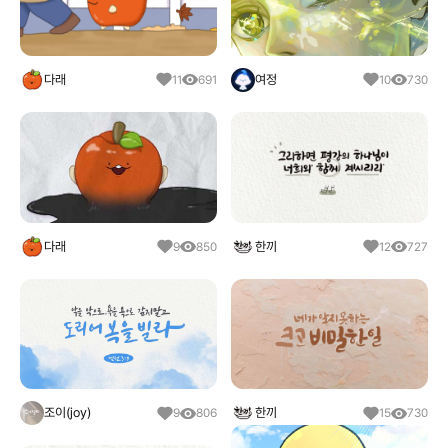
다래
여정
11
691
10
730
다래
한끼
9
850
12
727
조이(joy)
한끼
9
806
15
730